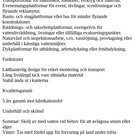
Transportflottar för människor, maskiner, verktyg och material.
Evenemangsplattformar för event, tävlingar, scenlösningar och
flytande reklamytor.
Bastu- och stugplattformar eller bas för mindre flytande
konstruktioner.
Räddnings- och säkerhetsplattformar, exempelvis för
vattenlivräddning, övningar eller tillfälliga evakueringspunkter.
Naturvård och inspektionsarbete, t.ex. vassröjning, provtagning eller
underhåll i känsliga vattenmiljöer.
Dykplattformar för utbildning, arbetsdykning eller fritidsdykning.
Funktioner
Lätthanterlig design för enkel montering och transport
Lång livslängd tack vare slitstarka material
Stabil ända ut i kanterna
Kvalitetsgaranti
5 års garanti mot fabrikationsfel
Underhåll och skötsel
Sommar: Skölj av med vatten vid behov för att avlägsna smuts eller
alger
Vinter: Tas med fördel upp för förvaring på land under isfria