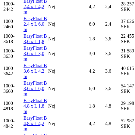
EasyFloat B
1000-
28 257
2,4 x L 4,2
Nej
4,2
2,4
2442
SEK
m
EasyFloat B
1000-
37 626
2,4 x L 6,0
Nej
6,0
2,4
2460
SEK
m
1000-
EasyFloat B
22 455
Nej
1,8
3,6
3618
3,6 x L 1,8
SEK
EasyFloat B
1000-
31 589
3,6 x L 3,0
Nej
3,0
3,6
3630
SEK
m
EasyFloat B
1000-
40 615
3,6 x L 4,2
Nej
4,2
3,6
3642
SEK
m
EasyFloat B
1000-
54 147
3,6 x L 6,0
Nej
6,0
3,6
3660
SEK
m
EasyFloat B
1000-
29 198
4,8 x L 1,8
Nej
1,8
4,8
4818
SEK
m
EasyFloat B
1000-
52 987
4,8 x L 4,2
Nej
4,2
4,8
4842
SEK
m