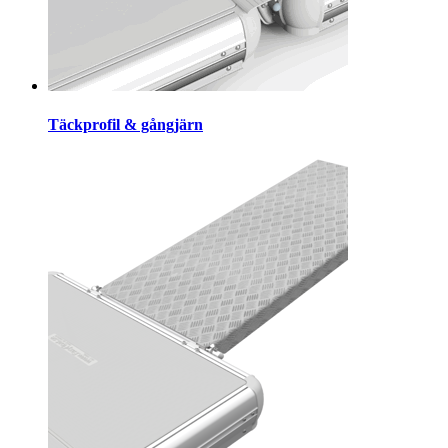
Täckprofil & gångjärn