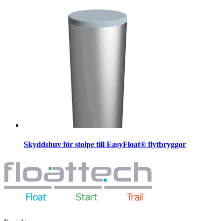
Skyddshuv för stolpe till EasyFloat® flytbryggor