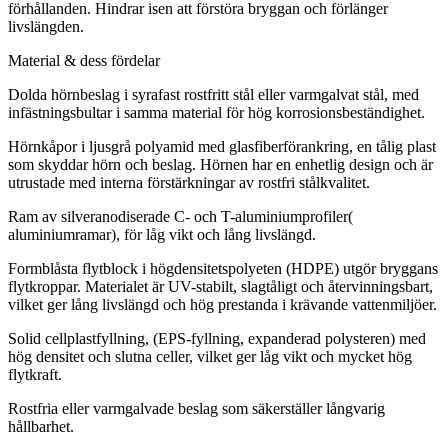
förhållanden. Hindrar isen att förstöra bryggan och förlänger
livslängden.
Material & dess fördelar
Dolda hörnbeslag i syrafast rostfritt stål eller varmgalvat stål, med
infästningsbultar i samma material för hög korrosionsbeständighet.
Hörnkåpor i ljusgrå polyamid med glasfiberförankring, en tålig plast
som skyddar hörn och beslag. Hörnen har en enhetlig design och är
utrustade med interna förstärkningar av rostfri stålkvalitet.
Ram av silveranodiserade C- och T-aluminiumprofiler(
aluminiumramar), för låg vikt och lång livslängd.
Formblåsta flytblock i högdensitetspolyeten (HDPE) utgör bryggans
flytkroppar. Materialet är UV-stabilt, slagtåligt och återvinningsbart,
vilket ger lång livslängd och hög prestanda i krävande vattenmiljöer.
Solid cellplastfyllning, (EPS-fyllning, expanderad polysteren) med
hög densitet och slutna celler, vilket ger låg vikt och mycket hög
flytkraft.
Rostfria eller varmgalvade beslag som säkerställer långvarig
hållbarhet.