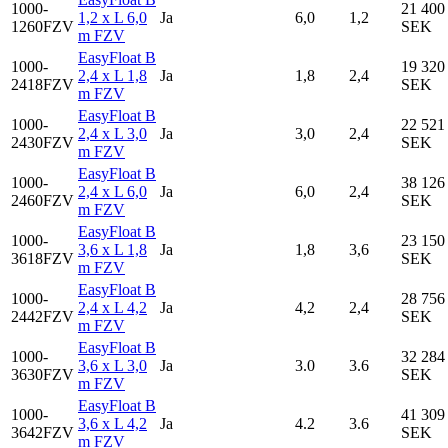
1000-
21 400
1,2 x L 6,0
Ja
6,0
1,2
1260FZV
SEK
m FZV
EasyFloat B
1000-
19 320
2,4 x L 1,8
Ja
1,8
2,4
2418FZV
SEK
m FZV
EasyFloat B
1000-
22 521
2,4 x L 3,0
Ja
3,0
2,4
2430FZV
SEK
m FZV
EasyFloat B
1000-
38 126
2,4 x L 6,0
Ja
6,0
2,4
2460FZV
SEK
m FZV
EasyFloat B
1000-
23 150
3,6 x L 1,8
Ja
1,8
3,6
3618FZV
SEK
m FZV
EasyFloat B
1000-
28 756
2,4 x L 4,2
Ja
4,2
2,4
2442FZV
SEK
m FZV
EasyFloat B
1000-
32 284
3,6 x L 3,0
Ja
3.0
3.6
3630FZV
SEK
m FZV
EasyFloat B
1000-
41 309
3,6 x L 4,2
Ja
4.2
3.6
3642FZV
SEK
m FZV