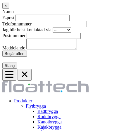
×
Namn
E-post
Telefonnummer
Jag blir helst kontaktad via
Postnummer
Meddelande
Begär offert
Stäng
Produkter
Flytbrygga
Badbrygga
Roddbrygga
Kanotbrygga
Kajakbrygga