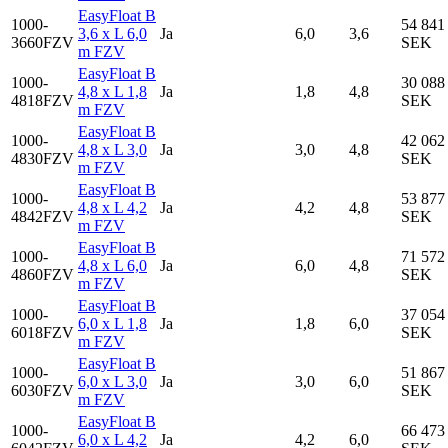
EasyFloat B
1000-
54 841
3,6 x L 6,0
Ja
6,0
3,6
3660FZV
SEK
m FZV
EasyFloat B
1000-
30 088
4,8 x L 1,8
Ja
1,8
4,8
4818FZV
SEK
m FZV
EasyFloat B
1000-
42 062
4,8 x L 3,0
Ja
3,0
4,8
4830FZV
SEK
m FZV
EasyFloat B
1000-
53 877
4,8 x L 4,2
Ja
4,2
4,8
4842FZV
SEK
m FZV
EasyFloat B
1000-
71 572
4,8 x L 6,0
Ja
6,0
4,8
4860FZV
SEK
m FZV
EasyFloat B
1000-
37 054
6,0 x L 1,8
Ja
1,8
6,0
6018FZV
SEK
m FZV
EasyFloat B
1000-
51 867
6,0 x L 3,0
Ja
3,0
6,0
6030FZV
SEK
m FZV
EasyFloat B
1000-
66 473
6,0 x L 4,2
Ja
4,2
6,0