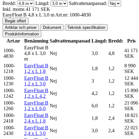
Bredd:
Längd:
Saltvattenanpassad:
Inkl. moms
41 171 SEK
EasyFloat B 4,8 x L 3,0 m
Art.nr: 1000-4830
Begär offert
Artiklar och priser
Dokument
Teknisk specifikation
Produktinformation
Art.nr
Benämning
Saltvattenanpassad
Längd:
Bredd:
Pris
EasyFloat B
1000-
41 171
4,8 x L 3,0
Nej
3,0
4,8
4830
SEK
m
1000-
EasyFloat B
8 990
Nej
1,8
1,2
1218
1,2 x L 1,8
SEK
1000-
EasyFloat B
12 444
Nej
3
1,2
1230
1,2 x L 3,0
SEK
1000-
EasyFloat B
15 890
Nej
4,2
1,2
1242
1,2 x L 4,2
SEK
1000-
EasyFloat B
21 096
Nej
6,0
1,2
1260
1,2 x L 6,0
SEK
1000-
EasyFloat B
18 821
Nej
1,8
2,4
2418
2,4 x L 1,8
SEK
1000-
EasyFloat B
22 021
Nej
3,0
2,4
2430
2,4 x L 3,0
SEK