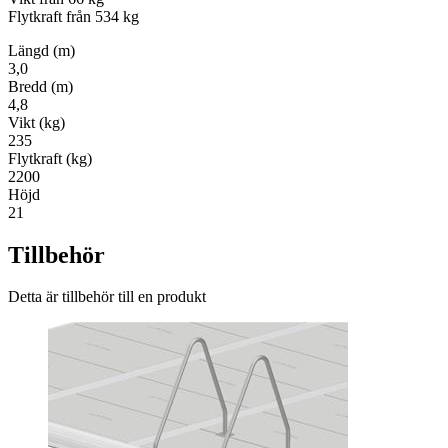
Flytkraft från 534 kg
Längd (m)
3,0
Bredd (m)
4,8
Vikt (kg)
235
Flytkraft (kg)
2200
Höjd
21
Tillbehör
Detta är tillbehör till en produkt