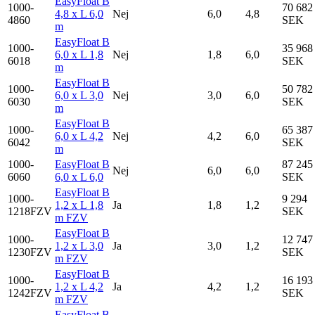
EasyFloat B
1000-
70 682
4,8 x L 6,0
Nej
6,0
4,8
4860
SEK
m
EasyFloat B
1000-
35 968
6,0 x L 1,8
Nej
1,8
6,0
6018
SEK
m
EasyFloat B
1000-
50 782
6,0 x L 3,0
Nej
3,0
6,0
6030
SEK
m
EasyFloat B
1000-
65 387
6,0 x L 4,2
Nej
4,2
6,0
6042
SEK
m
1000-
EasyFloat B
87 245
Nej
6,0
6,0
6060
6,0 x L 6,0
SEK
EasyFloat B
1000-
9 294
1,2 x L 1,8
Ja
1,8
1,2
1218FZV
SEK
m FZV
EasyFloat B
1000-
12 747
1,2 x L 3,0
Ja
3,0
1,2
1230FZV
SEK
m FZV
EasyFloat B
1000-
16 193
1,2 x L 4,2
Ja
4,2
1,2
1242FZV
SEK
m FZV
EasyFloat B