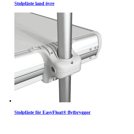
Stolpfäste land övre
Stolpfäste för EasyFloat® flytbryggor