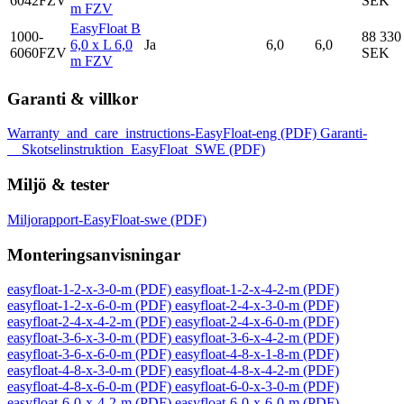
6042FZV
SEK
m FZV
EasyFloat B
1000-
88 330
6,0 x L 6,0
Ja
6,0
6,0
6060FZV
SEK
m FZV
Garanti & villkor
Warranty_and_care_instructions-EasyFloat-eng
(PDF)
Garanti-
__Skotselinstruktion_EasyFloat_SWE
(PDF)
Miljö & tester
Miljorapport-EasyFloat-swe
(PDF)
Monteringsanvisningar
easyfloat-1-2-x-3-0-m
(PDF)
easyfloat-1-2-x-4-2-m
(PDF)
easyfloat-1-2-x-6-0-m
(PDF)
easyfloat-2-4-x-3-0-m
(PDF)
easyfloat-2-4-x-4-2-m
(PDF)
easyfloat-2-4-x-6-0-m
(PDF)
easyfloat-3-6-x-3-0-m
(PDF)
easyfloat-3-6-x-4-2-m
(PDF)
easyfloat-3-6-x-6-0-m
(PDF)
easyfloat-4-8-x-1-8-m
(PDF)
easyfloat-4-8-x-3-0-m
(PDF)
easyfloat-4-8-x-4-2-m
(PDF)
easyfloat-4-8-x-6-0-m
(PDF)
easyfloat-6-0-x-3-0-m
(PDF)
easyfloat-6-0-x-4-2-m
(PDF)
easyfloat-6-0-x-6-0-m
(PDF)