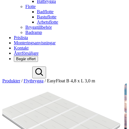
Båtbrygga
Flotte
Badflotte
Bastuflotte
Arbetsflotte
Bryggtillbehör
Badramp
Prislista
Monteringsanvisningar
Kontakt
Återförsäljare
Begär offert
Deutsch
Produkter
/
Flytbrygga
/
EasyFloat B 4,8 x L 3,0 m
English
Español
Français
Nederlands