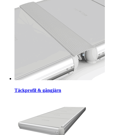
Täckprofil & gångjärn