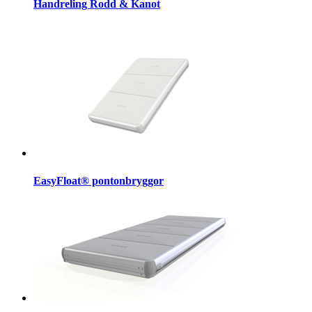
Handreling Rodd & Kanot
EasyFloat® pontonbryggor