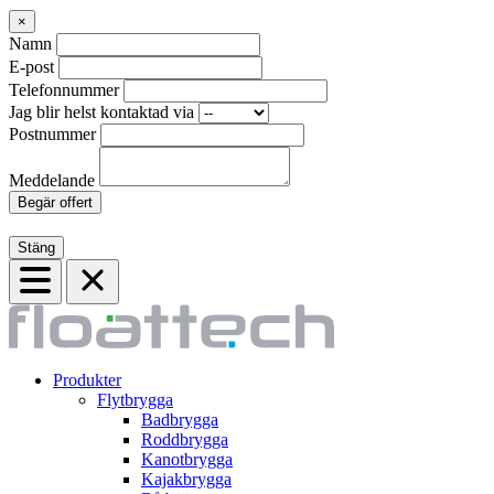
×
Namn
E-post
Telefonnummer
Jag blir helst kontaktad via
Postnummer
Meddelande
Begär offert
Stäng
Produkter
Flytbrygga
Badbrygga
Roddbrygga
Kanotbrygga
Kajakbrygga