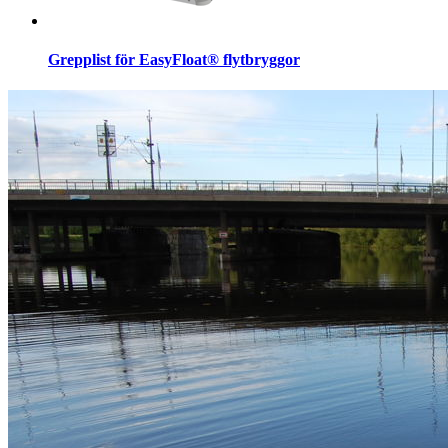
Grepplist för EasyFloat® flytbryggor