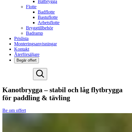
Båtbrygga
Flotte
Badflotte
Bastuflotte
Arbetsflotte
Bryggtillbehör
Badramp
Prislista
Monteringsanvisningar
Kontakt
Återförsäljare
Begär offert
Deutsch
English
Kanotbrygga – stabil och låg flytbrygga
Español
för paddling & tävling
Français
Nederlands
Be om offert