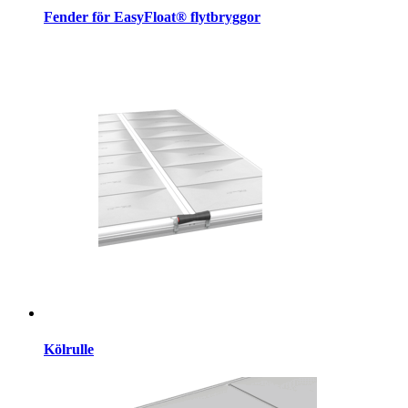
Fender för EasyFloat® flytbryggor
Kölrulle