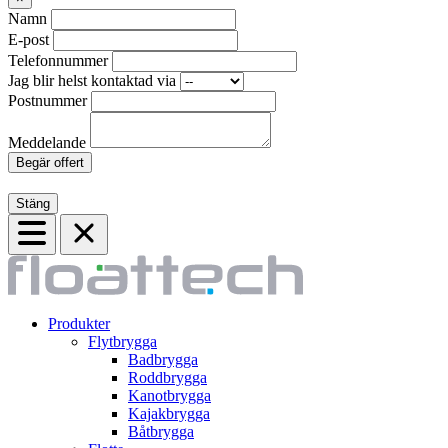
Namn
E-post
Telefonnummer
Jag blir helst kontaktad via
Postnummer
Meddelande
Begär offert
Stäng
Produkter
Flytbrygga
Badbrygga
Roddbrygga
Kanotbrygga
Kajakbrygga
Båtbrygga