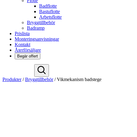
Flotte
Badflotte
Bastuflotte
Arbetsflotte
Bryggtillbehör
Badramp
Prislista
Monteringsanvisningar
Kontakt
Återförsäljare
Begär offert
Deutsch
Produkter
/
Bryggtillbehör
/
Vikmekanism badstege
English
Español
Français
Nederlands