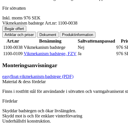
För sötvatten
Inkl. moms
976 SEK
Vikmekanism badstege
Art.nr: 1100-0038
Begär offert
Artiklar och priser
Dokument
Produktinformation
Art.nr
Benämning
Saltvattenanpassad
Pri
1100-0038
Vikmekanism badstege
Nej
976 
1100-0109
Vikmekanism badstege, FZV
Ja
976 
Monteringsanvisningar
easyfloat-vikmekanism-badstege
(PDF)
Material & dess fördelar
Finns i rostfritt stål för användande i sötvatten och varmgalvaniserat stå
Fördelar
Skyddar badstegen och ökar livslängden.
Skydd mot is och för enklare vinterförvaring
Underhållsfri konstruktion.