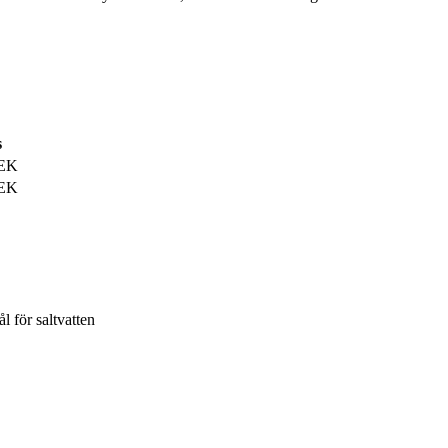
s
SEK
SEK
l för saltvatten