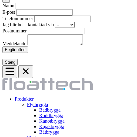
Namn
E-post
Telefonnummer
Jag blir helst kontaktad via
Postnummer
Meddelande
Begär offert
Stäng
Produkter
Flytbrygga
Badbrygga
Roddbrygga
Kanotbrygga
Kajakbrygga
Båtbrygga