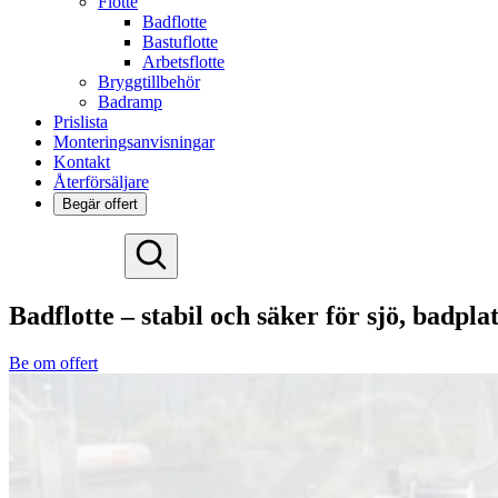
Flotte
Badflotte
Bastuflotte
Arbetsflotte
Bryggtillbehör
Badramp
Prislista
Monteringsanvisningar
Kontakt
Återförsäljare
Begär offert
Deutsch
English
Badflotte – stabil och säker för sjö, badp
Español
Français
Be om offert
Nederlands