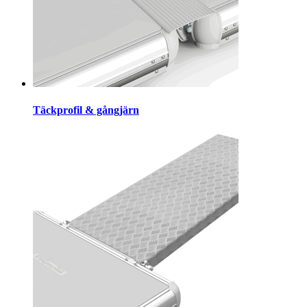
Täckprofil & gångjärn