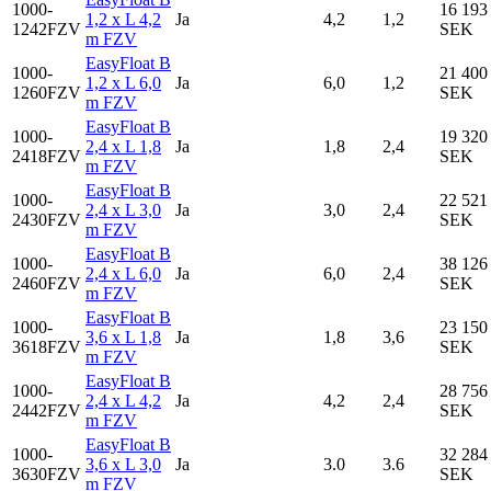
1000-
16 193
1,2 x L 4,2
Ja
4,2
1,2
1242FZV
SEK
m FZV
EasyFloat B
1000-
21 400
1,2 x L 6,0
Ja
6,0
1,2
1260FZV
SEK
m FZV
EasyFloat B
1000-
19 320
2,4 x L 1,8
Ja
1,8
2,4
2418FZV
SEK
m FZV
EasyFloat B
1000-
22 521
2,4 x L 3,0
Ja
3,0
2,4
2430FZV
SEK
m FZV
EasyFloat B
1000-
38 126
2,4 x L 6,0
Ja
6,0
2,4
2460FZV
SEK
m FZV
EasyFloat B
1000-
23 150
3,6 x L 1,8
Ja
1,8
3,6
3618FZV
SEK
m FZV
EasyFloat B
1000-
28 756
2,4 x L 4,2
Ja
4,2
2,4
2442FZV
SEK
m FZV
EasyFloat B
1000-
32 284
3,6 x L 3,0
Ja
3.0
3.6
3630FZV
SEK
m FZV