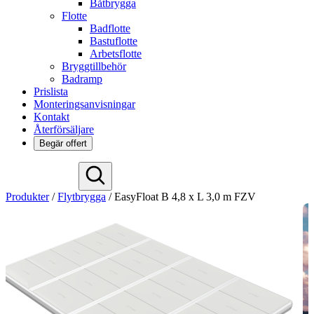
Båtbrygga
Flotte
Badflotte
Bastuflotte
Arbetsflotte
Bryggtillbehör
Badramp
Prislista
Monteringsanvisningar
Kontakt
Återförsäljare
Begär offert
Deutsch
Produkter
/
Flytbrygga
/
EasyFloat B 4,8 x L 3,0 m FZV
English
Español
Français
Nederlands