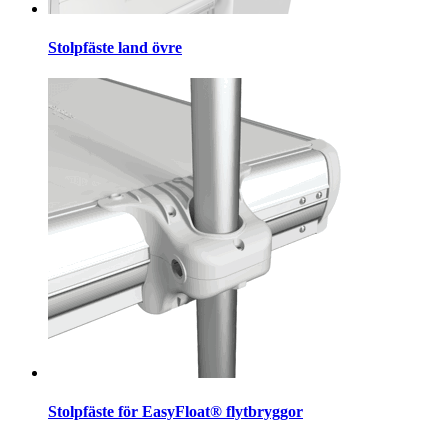
Stolpfäste land övre
Stolpfäste för EasyFloat® flytbryggor