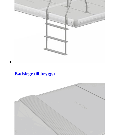
Badstege till brygga