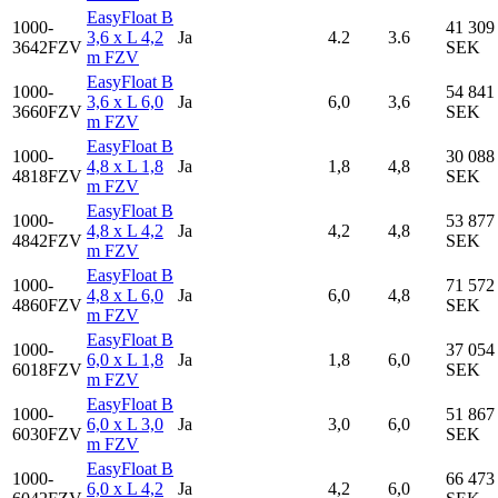
EasyFloat B
1000-
41 309
3,6 x L 4,2
Ja
4.2
3.6
3642FZV
SEK
m FZV
EasyFloat B
1000-
54 841
3,6 x L 6,0
Ja
6,0
3,6
3660FZV
SEK
m FZV
EasyFloat B
1000-
30 088
4,8 x L 1,8
Ja
1,8
4,8
4818FZV
SEK
m FZV
EasyFloat B
1000-
53 877
4,8 x L 4,2
Ja
4,2
4,8
4842FZV
SEK
m FZV
EasyFloat B
1000-
71 572
4,8 x L 6,0
Ja
6,0
4,8
4860FZV
SEK
m FZV
EasyFloat B
1000-
37 054
6,0 x L 1,8
Ja
1,8
6,0
6018FZV
SEK
m FZV
EasyFloat B
1000-
51 867
6,0 x L 3,0
Ja
3,0
6,0
6030FZV
SEK
m FZV
EasyFloat B
1000-
66 473
6,0 x L 4,2
Ja
4,2
6,0