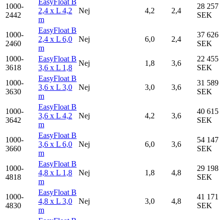
EasyFloat B
1000-
28 257
2,4 x L 4,2
Nej
4,2
2,4
2442
SEK
m
EasyFloat B
1000-
37 626
2,4 x L 6,0
Nej
6,0
2,4
2460
SEK
m
1000-
EasyFloat B
22 455
Nej
1,8
3,6
3618
3,6 x L 1,8
SEK
EasyFloat B
1000-
31 589
3,6 x L 3,0
Nej
3,0
3,6
3630
SEK
m
EasyFloat B
1000-
40 615
3,6 x L 4,2
Nej
4,2
3,6
3642
SEK
m
EasyFloat B
1000-
54 147
3,6 x L 6,0
Nej
6,0
3,6
3660
SEK
m
EasyFloat B
1000-
29 198
4,8 x L 1,8
Nej
1,8
4,8
4818
SEK
m
EasyFloat B
1000-
41 171
4,8 x L 3,0
Nej
3,0
4,8
4830
SEK
m