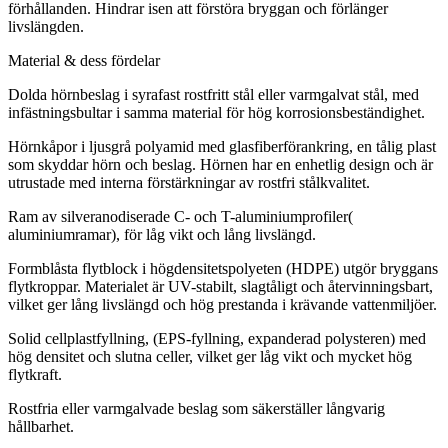
förhållanden. Hindrar isen att förstöra bryggan och förlänger
livslängden.
Material & dess fördelar
Dolda hörnbeslag i syrafast rostfritt stål eller varmgalvat stål, med
infästningsbultar i samma material för hög korrosionsbeständighet.
Hörnkåpor i ljusgrå polyamid med glasfiberförankring, en tålig plast
som skyddar hörn och beslag. Hörnen har en enhetlig design och är
utrustade med interna förstärkningar av rostfri stålkvalitet.
Ram av silveranodiserade C- och T-aluminiumprofiler(
aluminiumramar), för låg vikt och lång livslängd.
Formblåsta flytblock i högdensitetspolyeten (HDPE) utgör bryggans
flytkroppar. Materialet är UV-stabilt, slagtåligt och återvinningsbart,
vilket ger lång livslängd och hög prestanda i krävande vattenmiljöer.
Solid cellplastfyllning, (EPS-fyllning, expanderad polysteren) med
hög densitet och slutna celler, vilket ger låg vikt och mycket hög
flytkraft.
Rostfria eller varmgalvade beslag som säkerställer långvarig
hållbarhet.