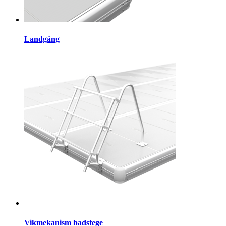
Landgång
Vikmekanism badstege