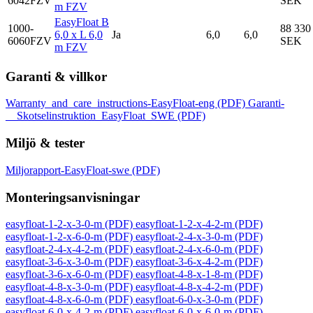
6042FZV
SEK
m FZV
EasyFloat B
1000-
88 330
6,0 x L 6,0
Ja
6,0
6,0
6060FZV
SEK
m FZV
Garanti & villkor
Warranty_and_care_instructions-EasyFloat-eng
(PDF)
Garanti-
__Skotselinstruktion_EasyFloat_SWE
(PDF)
Miljö & tester
Miljorapport-EasyFloat-swe
(PDF)
Monteringsanvisningar
easyfloat-1-2-x-3-0-m
(PDF)
easyfloat-1-2-x-4-2-m
(PDF)
easyfloat-1-2-x-6-0-m
(PDF)
easyfloat-2-4-x-3-0-m
(PDF)
easyfloat-2-4-x-4-2-m
(PDF)
easyfloat-2-4-x-6-0-m
(PDF)
easyfloat-3-6-x-3-0-m
(PDF)
easyfloat-3-6-x-4-2-m
(PDF)
easyfloat-3-6-x-6-0-m
(PDF)
easyfloat-4-8-x-1-8-m
(PDF)
easyfloat-4-8-x-3-0-m
(PDF)
easyfloat-4-8-x-4-2-m
(PDF)
easyfloat-4-8-x-6-0-m
(PDF)
easyfloat-6-0-x-3-0-m
(PDF)
easyfloat-6-0-x-4-2-m
(PDF)
easyfloat-6-0-x-6-0-m
(PDF)