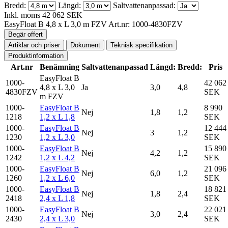
Bredd:
Längd:
Saltvattenanpassad:
Inkl. moms
42 062 SEK
EasyFloat B 4,8 x L 3,0 m FZV
Art.nr: 1000-4830FZV
Begär offert
Artiklar och priser
Dokument
Teknisk specifikation
Produktinformation
Art.nr
Benämning
Saltvattenanpassad
Längd:
Bredd:
Pris
EasyFloat B
1000-
42 062
4,8 x L 3,0
Ja
3,0
4,8
4830FZV
SEK
m FZV
1000-
EasyFloat B
8 990
Nej
1,8
1,2
1218
1,2 x L 1,8
SEK
1000-
EasyFloat B
12 444
Nej
3
1,2
1230
1,2 x L 3,0
SEK
1000-
EasyFloat B
15 890
Nej
4,2
1,2
1242
1,2 x L 4,2
SEK
1000-
EasyFloat B
21 096
Nej
6,0
1,2
1260
1,2 x L 6,0
SEK
1000-
EasyFloat B
18 821
Nej
1,8
2,4
2418
2,4 x L 1,8
SEK
1000-
EasyFloat B
22 021
Nej
3,0
2,4
2430
2,4 x L 3,0
SEK