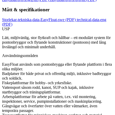
Mått & specifikationer
Storlekar-tekniska-data-EasyFloat-swe
(PDF)
technical-data-eng
(PDF)
USP
Lätt, miljövänlig, stor flytkraft och hållbar – ett modulärt system för
pontonbryggor och flytande konstruktioner (pontoons) med lång
livslängd och minimalt underhåll.
Användningsområden
EasyFloat används som pontonbrygga eller flytande plattform i flera
olika miljöer.
Badplatser för både privat och offentlig miljö, inklusive badbryggor
och soldäck.
Fiskeplattformar för hobby- och yrkesfiske.
Vattensport såsom rodd, kanot, SUP och kajak, inklusive
startbryggor och träningsplattformar.
Arbetsplattformar för arbete på vatten, t.ex. vid montering,
inspektioner, service, pumpinstallationer och maskinplacering.
Gångvägar och överfarter över vatten eller våtmarker, även
temporära passager.