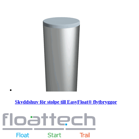
Skyddshuv för stolpe till EasyFloat® flytbryggor