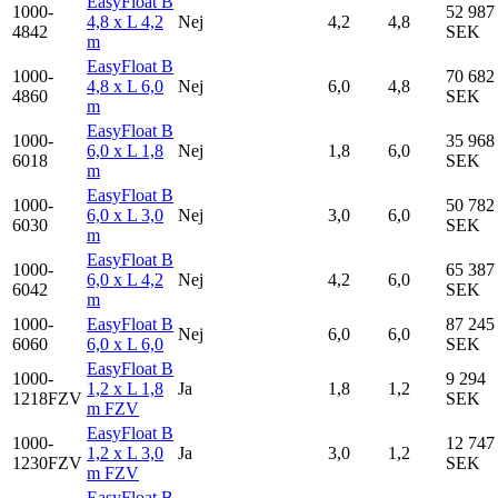
EasyFloat B
1000-
52 987
4,8 x L 4,2
Nej
4,2
4,8
4842
SEK
m
EasyFloat B
1000-
70 682
4,8 x L 6,0
Nej
6,0
4,8
4860
SEK
m
EasyFloat B
1000-
35 968
6,0 x L 1,8
Nej
1,8
6,0
6018
SEK
m
EasyFloat B
1000-
50 782
6,0 x L 3,0
Nej
3,0
6,0
6030
SEK
m
EasyFloat B
1000-
65 387
6,0 x L 4,2
Nej
4,2
6,0
6042
SEK
m
1000-
EasyFloat B
87 245
Nej
6,0
6,0
6060
6,0 x L 6,0
SEK
EasyFloat B
1000-
9 294
1,2 x L 1,8
Ja
1,8
1,2
1218FZV
SEK
m FZV
EasyFloat B
1000-
12 747
1,2 x L 3,0
Ja
3,0
1,2
1230FZV
SEK
m FZV
EasyFloat B