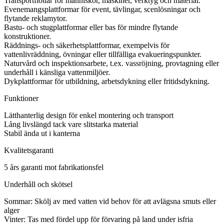
Transportflottar för människor, maskiner, verktyg och material.
Evenemangsplattformar för event, tävlingar, scenlösningar och
flytande reklamytor.
Bastu- och stugplattformar eller bas för mindre flytande
konstruktioner.
Räddnings- och säkerhetsplattformar, exempelvis för
vattenlivräddning, övningar eller tillfälliga evakueringspunkter.
Naturvård och inspektionsarbete, t.ex. vassröjning, provtagning eller
underhåll i känsliga vattenmiljöer.
Dykplattformar för utbildning, arbetsdykning eller fritidsdykning.
Funktioner
Lätthanterlig design för enkel montering och transport
Lång livslängd tack vare slitstarka material
Stabil ända ut i kanterna
Kvalitetsgaranti
5 års garanti mot fabrikationsfel
Underhåll och skötsel
Sommar: Skölj av med vatten vid behov för att avlägsna smuts eller
alger
Vinter: Tas med fördel upp för förvaring på land under isfria