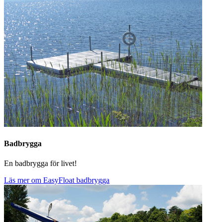
Badbrygga
En badbrygga för livet!
Läs mer om EasyFloat badbrygga