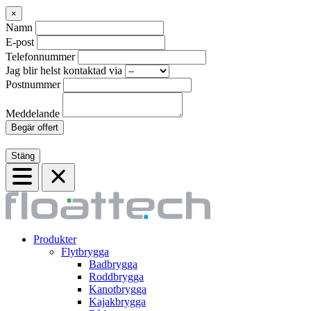
×
Namn
E-post
Telefonnummer
Jag blir helst kontaktad via
Postnummer
Meddelande
Begär offert
Stäng
Produkter
Flytbrygga
Badbrygga
Roddbrygga
Kanotbrygga
Kajakbrygga