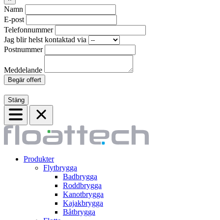
Namn
E-post
Telefonnummer
Jag blir helst kontaktad via
Postnummer
Meddelande
Begär offert
Stäng
Produkter
Flytbrygga
Badbrygga
Roddbrygga
Kanotbrygga
Kajakbrygga
Båtbrygga