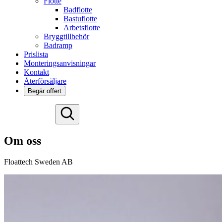
Flotte
Badflotte
Bastuflotte
Arbetsflotte
Bryggtillbehör
Badramp
Prislista
Monteringsanvisningar
Kontakt
Återförsäljare
Begär offert
Deutsch
English
Om oss
Español
Français
Floattech Sweden AB
Nederlands