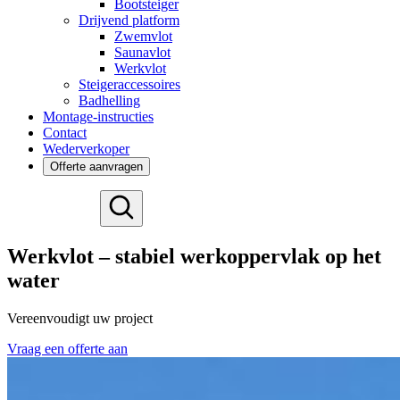
Bootsteiger
Drijvend platform
Zwemvlot
Saunavlot
Werkvlot
Steigeraccessoires
Badhelling
Montage-instructies
Contact
Wederverkoper
Offerte aanvragen
Deutsch
English
Werkvlot – stabiel werkoppervlak op het
Español
water
Français
Svenska
Vereenvoudigt uw project
Vraag een offerte aan