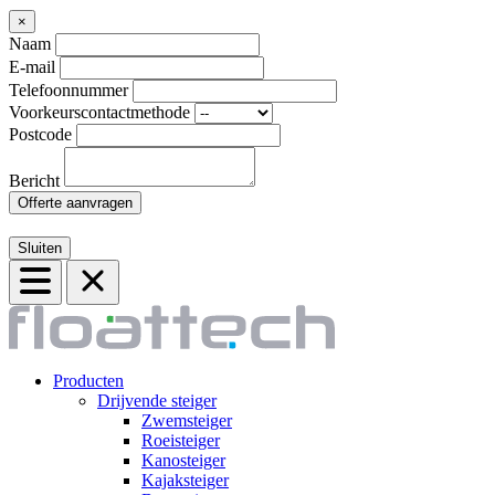
×
Naam
E-mail
Telefoonnummer
Voorkeurscontactmethode
Postcode
Bericht
Offerte aanvragen
Sluiten
Producten
Drijvende steiger
Zwemsteiger
Roeisteiger
Kanosteiger
Kajaksteiger