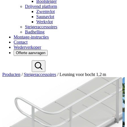
Bootsteiger
Drijvend platform
Zwemvlot
Saunavlot
Werkvlot
Steigeraccessoires
Badhelling
Montage-instructies
Contact
Wederverkoper
Offerte aanvragen
Deutsch
Producten
/
Steigeraccessoires
/
Leuning voor bocht 1,2 m
English
Español
Français
Svenska