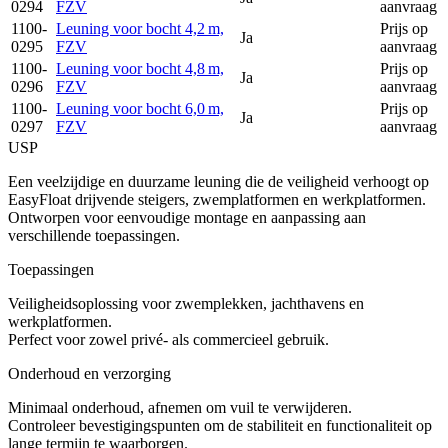
0294
FZV
aanvraag
1100-
Leuning voor bocht 4,2 m,
Prijs op
Ja
0295
FZV
aanvraag
1100-
Leuning voor bocht 4,8 m,
Prijs op
Ja
0296
FZV
aanvraag
1100-
Leuning voor bocht 6,0 m,
Prijs op
Ja
0297
FZV
aanvraag
USP
Een veelzijdige en duurzame leuning die de veiligheid verhoogt op
EasyFloat drijvende steigers, zwemplatformen en werkplatformen.
Ontworpen voor eenvoudige montage en aanpassing aan
verschillende toepassingen.
Toepassingen
Veiligheidsoplossing voor zwemplekken, jachthavens en
werkplatformen.
Perfect voor zowel privé- als commercieel gebruik.
Onderhoud en verzorging
Minimaal onderhoud, afnemen om vuil te verwijderen.
Controleer bevestigingspunten om de stabiliteit en functionaliteit op
lange termijn te waarborgen.