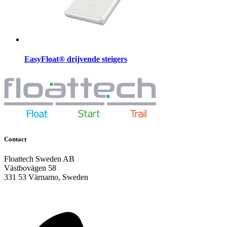
EasyFloat® drijvende steigers
Contact
Floattech Sweden AB
Västbovägen 58
331 53 Värnamo, Sweden