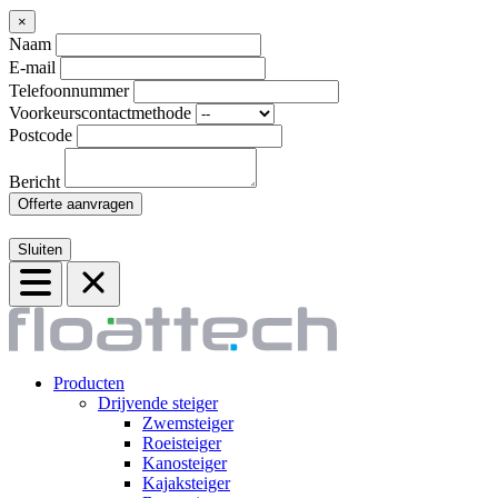
×
Naam
E-mail
Telefoonnummer
Voorkeurscontactmethode
Postcode
Bericht
Offerte aanvragen
Sluiten
Producten
Drijvende steiger
Zwemsteiger
Roeisteiger
Kanosteiger
Kajaksteiger