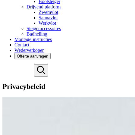
Bootsteiger
Drijvend platform
Zwemvlot
Saunavlot
Werkvlot
Steigeraccessoires
Badhelling
Montage-instructies
Contact
Wederverkoper
Offerte aanvragen
Deutsch
English
Privacybeleid
Español
Français
Svenska