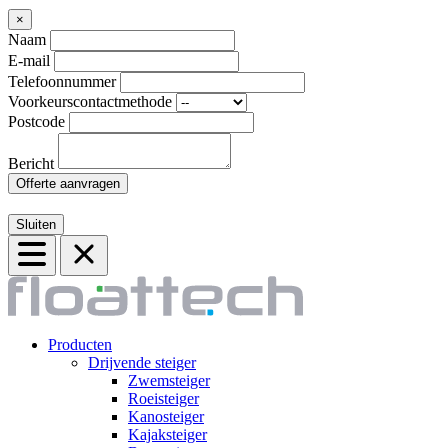
×
Naam
E-mail
Telefoonnummer
Voorkeurscontactmethode
Postcode
Bericht
Offerte aanvragen
Sluiten
Producten
Drijvende steiger
Zwemsteiger
Roeisteiger
Kanosteiger
Kajaksteiger