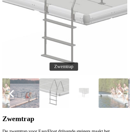
Zwemtrap
De zwemtrap voor EasyFloat drijvende steigers maakt het