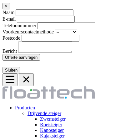
×
Naam
E-mail
Telefoonnummer
Voorkeurscontactmethode
Postcode
Bericht
Offerte aanvragen
Sluiten
Producten
Drijvende steiger
Zwemsteiger
Roeisteiger
Kanosteiger
Kajaksteiger