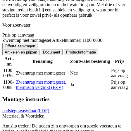
eenvoudig en veilig om in en uit het water te gaan. Met drie of vier
stevige treden biedt hij een stabiele en veilige grip, waardoor hij
perfect is voor zowel privé- als openbaar gebruik.
Voor zoetwater
Prijs op aanvraag
Zwemtrap met montageset
Artikelnummer: 1100-0036
Offerte aanvragen
Artikelen en prijzen
Document
Productinformatie
Art.-
Benaming
Zoutwaterbestendig
Prijs
nr.
1100-
Prijs op
Zwemtrap met montageset
Nee
0036
aanvraag
1100-
Zwemtrap met montageset,
Prijs op
Ja
0088
thermisch verzinkt (FZV)
aanvraag
Montage-instructies
badstege-easyfloat
(PDF)
Materiaal & Voordelen
Antislip treden: De treden zijn ontworpen om goede voetsteun te