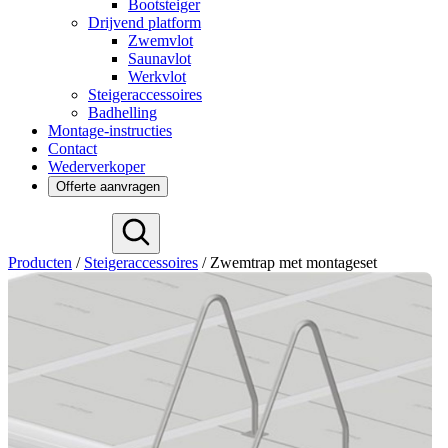
Bootsteiger
Drijvend platform
Zwemvlot
Saunavlot
Werkvlot
Steigeraccessoires
Badhelling
Montage-instructies
Contact
Wederverkoper
Offerte aanvragen
Deutsch
Producten
/
Steigeraccessoires
/
Zwemtrap met montageset
English
Español
Français
Svenska