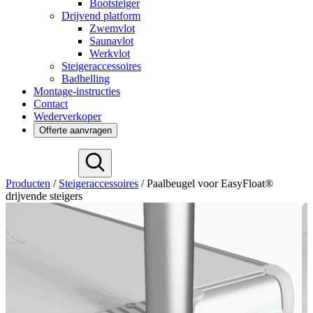
Bootsteiger
Drijvend platform
Zwemvlot
Saunavlot
Werkvlot
Steigeraccessoires
Badhelling
Montage-instructies
Contact
Wederverkoper
Offerte aanvragen
Deutsch
Producten
/
Steigeraccessoires
/
Paalbeugel voor EasyFloat®
English
drijvende steigers
Español
Français
Svenska