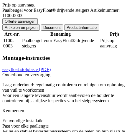
Prijs op aanvraag
Paalbeugel voor EasyFloat® drijvende steigers
Artikelnummer:
1100-0003
Offerte aanvragen
Artikelen en prijzen
Document
Productinformatie
Art.-nr.
Benaming
Prijs
1100-
Paalbeugel voor EasyFloat® drijvende
Prijs op
0003
steigers
aanvraag
Montage-instructies
easyfloat-stolpfaste
(PDF)
Onderhoud en verzorging
Laag onderhoud: regelmatig controleren en reinigen om ophoping
van vuil te voorkomen
Voor een langere levensduur wordt aanbevolen de houder te
controleren bij jaarlijkse inspecties van het steigersysteem
Kenmerken
Eenvoudige installatie
Past voor elke paallengte
Veilig en stabiel bevestigingssysteem om de palen op hun plaats te