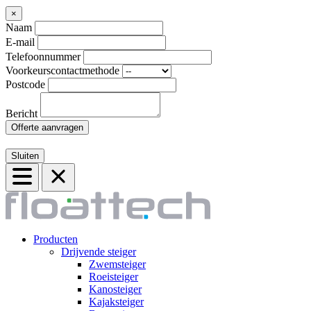
×
Naam
E-mail
Telefoonnummer
Voorkeurscontactmethode
Postcode
Bericht
Offerte aanvragen
Sluiten
Producten
Drijvende steiger
Zwemsteiger
Roeisteiger
Kanosteiger
Kajaksteiger