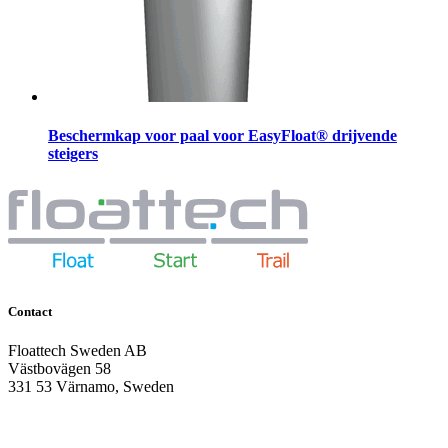
Beschermkap voor paal voor EasyFloat® drijvende
steigers
Contact
Floattech Sweden AB
Västbovägen 58
331 53 Värnamo, Sweden