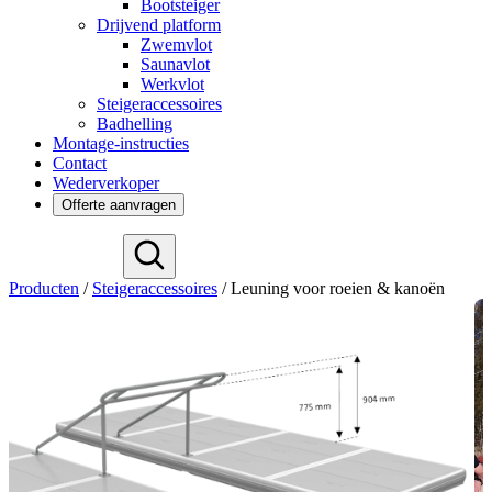
Bootsteiger
Drijvend platform
Zwemvlot
Saunavlot
Werkvlot
Steigeraccessoires
Badhelling
Montage-instructies
Contact
Wederverkoper
Offerte aanvragen
Deutsch
Producten
/
Steigeraccessoires
/
Leuning voor roeien & kanoën
English
Español
Français
Svenska