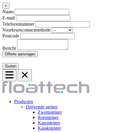
×
Naam
E-mail
Telefoonnummer
Voorkeurscontactmethode
Postcode
Bericht
Offerte aanvragen
Sluiten
Producten
Drijvende steiger
Zwemsteiger
Roeisteiger
Kanosteiger
Kajaksteiger