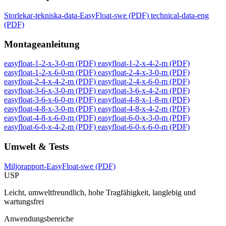
Storlekar-tekniska-data-EasyFloat-swe
(PDF)
technical-data-eng
(PDF)
Montageanleitung
easyfloat-1-2-x-3-0-m
(PDF)
easyfloat-1-2-x-4-2-m
(PDF)
easyfloat-1-2-x-6-0-m
(PDF)
easyfloat-2-4-x-3-0-m
(PDF)
easyfloat-2-4-x-4-2-m
(PDF)
easyfloat-2-4-x-6-0-m
(PDF)
easyfloat-3-6-x-3-0-m
(PDF)
easyfloat-3-6-x-4-2-m
(PDF)
easyfloat-3-6-x-6-0-m
(PDF)
easyfloat-4-8-x-1-8-m
(PDF)
easyfloat-4-8-x-3-0-m
(PDF)
easyfloat-4-8-x-4-2-m
(PDF)
easyfloat-4-8-x-6-0-m
(PDF)
easyfloat-6-0-x-3-0-m
(PDF)
easyfloat-6-0-x-4-2-m
(PDF)
easyfloat-6-0-x-6-0-m
(PDF)
Umwelt & Tests
Miljorapport-EasyFloat-swe
(PDF)
USP
Leicht, umweltfreundlich, hohe Tragfähigkeit, langlebig und
wartungsfrei
Anwendungsbereiche