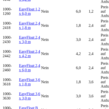
Anfr
Preis
1000-
EasyFloat 1,2
Nein
6,0
1,2
auf
1260
x 6,0 m
Anfr
Preis
1000-
EasyFloat 2,4
Nein
1,8
2,4
auf
2418
x 1,8 m
Anfr
Preis
1000-
EasyFloat 2,4
Nein
3,0
2,4
auf
2430
x 3,0 m
Anfr
Preis
1000-
EasyFloat 2,4
Nein
4,2
2,4
auf
2442
x 4,2 m
Anfr
Preis
1000-
EasyFloat 2,4
Nein
6,0
2,4
auf
2460
x 6,0 m
Anfr
Preis
1000-
EasyFloat 3,6
Nein
1,8
3,6
auf
3618
x 1,8 m
Anfr
Preis
1000-
EasyFloat 3,6
Nein
3,0
3,6
auf
3630
x 3,0 m
Anfr
Preis
1000-
EasyFloat B