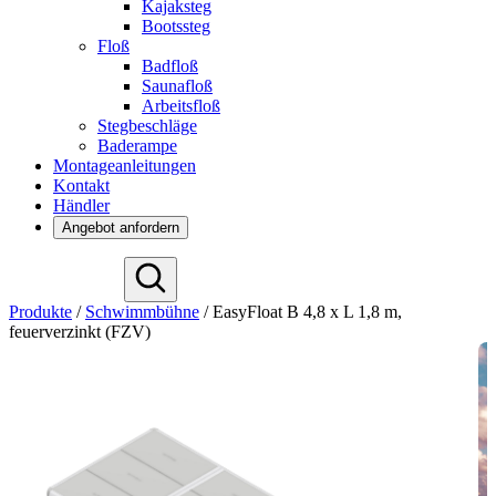
Kajaksteg
Bootssteg
Floß
Badfloß
Saunafloß
Arbeitsfloß
Stegbeschläge
Baderampe
Montageanleitungen
Kontakt
Händler
Angebot anfordern
English
Produkte
/
Schwimmbühne
/
EasyFloat B 4,8 x L 1,8 m,
Español
feuerverzinkt (FZV)
Français
Nederlands
Svenska