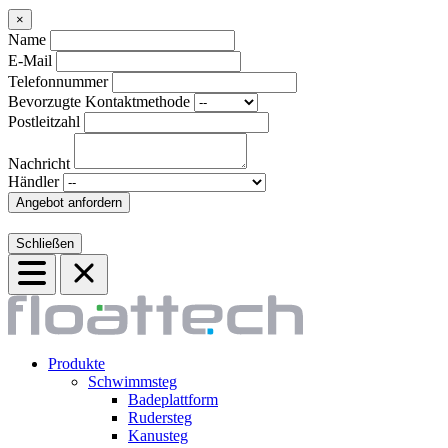
×
Name
E-Mail
Telefonnummer
Bevorzugte Kontaktmethode
Postleitzahl
Nachricht
Händler
Angebot anfordern
Schließen
Produkte
Schwimmsteg
Badeplattform
Rudersteg
Kanusteg