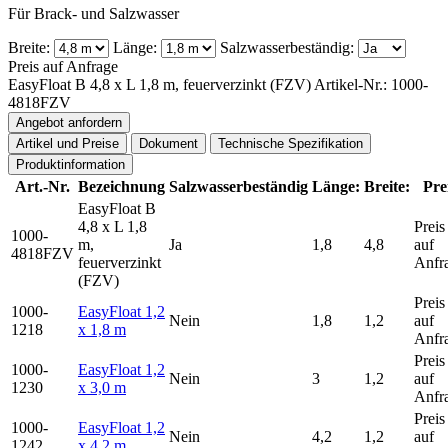
Für Brack- und Salzwasser
Breite:
Länge:
Salzwasserbeständig:
Preis auf Anfrage
EasyFloat B 4,8 x L 1,8 m, feuerverzinkt (FZV)
Artikel-Nr.: 1000-
4818FZV
Angebot anfordern
Artikel und Preise
Dokument
Technische Spezifikation
Produktinformation
Art.-Nr.
Bezeichnung
Salzwasserbeständig
Länge:
Breite:
Pre
EasyFloat B
4,8 x L 1,8
Preis
1000-
m,
Ja
1,8
4,8
auf
4818FZV
feuerverzinkt
Anfr
(FZV)
Preis
1000-
EasyFloat 1,2
Nein
1,8
1,2
auf
1218
x 1,8 m
Anfr
Preis
1000-
EasyFloat 1,2
Nein
3
1,2
auf
1230
x 3,0 m
Anfr
Preis
1000-
EasyFloat 1,2
Nein
4,2
1,2
auf
1242
x 4,2 m