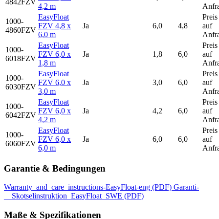
4842FZV
4,2 m
Anfr
EasyFloat
Preis
1000-
FZV 4,8 x
Ja
6,0
4,8
auf
4860FZV
6,0 m
Anfr
EasyFloat
Preis
1000-
FZV 6,0 x
Ja
1,8
6,0
auf
6018FZV
1,8 m
Anfr
EasyFloat
Preis
1000-
FZV 6,0 x
Ja
3,0
6,0
auf
6030FZV
3,0 m
Anfr
EasyFloat
Preis
1000-
FZV 6,0 x
Ja
4,2
6,0
auf
6042FZV
4,2 m
Anfr
EasyFloat
Preis
1000-
FZV 6,0 x
Ja
6,0
6,0
auf
6060FZV
6,0 m
Anfr
Garantie & Bedingungen
Warranty_and_care_instructions-EasyFloat-eng
(PDF)
Garanti-
__Skotselinstruktion_EasyFloat_SWE
(PDF)
Maße & Spezifikationen