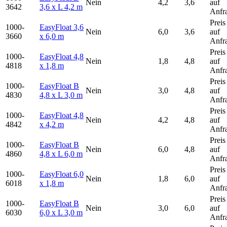
Nein
4,2
3,6
auf
3642
3,6 x L 4,2 m
Anfr
Preis
1000-
EasyFloat 3,6
Nein
6,0
3,6
auf
3660
x 6,0 m
Anfr
Preis
1000-
EasyFloat 4,8
Nein
1,8
4,8
auf
4818
x 1,8 m
Anfr
Preis
1000-
EasyFloat B
Nein
3,0
4,8
auf
4830
4,8 x L 3,0 m
Anfr
Preis
1000-
EasyFloat 4,8
Nein
4,2
4,8
auf
4842
x 4,2 m
Anfr
Preis
1000-
EasyFloat B
Nein
6,0
4,8
auf
4860
4,8 x L 6,0 m
Anfr
Preis
1000-
EasyFloat 6,0
Nein
1,8
6,0
auf
6018
x 1,8 m
Anfr
Preis
1000-
EasyFloat B
Nein
3,0
6,0
auf
6030
6,0 x L 3,0 m
Anfr