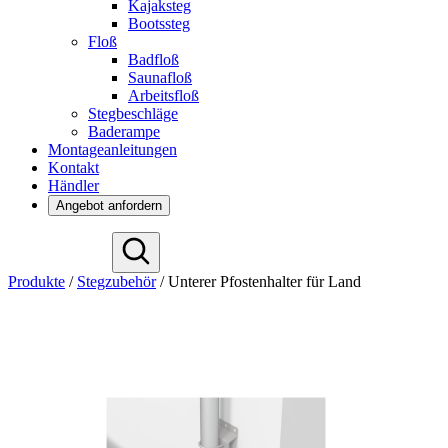
Kajaksteg
Bootssteg
Floß
Badfloß
Saunafloß
Arbeitsfloß
Stegbeschläge
Baderampe
Montageanleitungen
Kontakt
Händler
Angebot anfordern
English
Produkte
/
Stegzubehör
/
Unterer Pfostenhalter für Land
Español
Français
Nederlands
Svenska