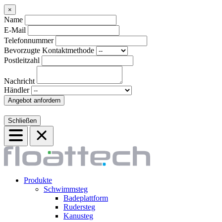
×
Name
E-Mail
Telefonnummer
Bevorzugte Kontaktmethode
Postleitzahl
Nachricht
Händler
Angebot anfordern
Schließen
Produkte
Schwimmsteg
Badeplattform
Rudersteg
Kanusteg