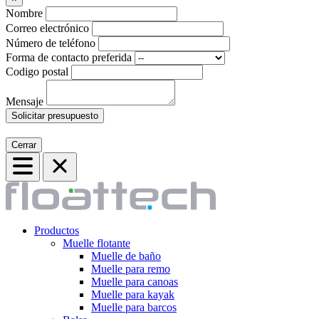
Nombre
Correo electrónico
Número de teléfono
Forma de contacto preferida
Codigo postal
Mensaje
Solicitar presupuesto
Cerrar
Productos
Muelle flotante
Muelle de baño
Muelle para remo
Muelle para canoas
Muelle para kayak
Muelle para barcos