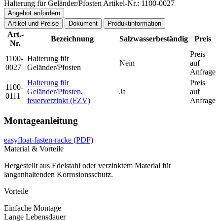
Halterung für Geländer/Pfosten
Artikel-Nr.: 1100-0027
Angebot anfordern
Artikel und Preise
Dokument
Produktinformation
Art.-
Bezeichnung
Salzwasserbeständig
Preis
Nr.
Preis
1100-
Halterung für
Nein
auf
0027
Geländer/Pfosten
Anfrage
Halterung für
Preis
1100-
Geländer/Pfosten,
Ja
auf
0111
feuerverzinkt (FZV)
Anfrage
Montageanleitung
easyfloat-fasten-racke
(PDF)
Material & Vorteile
Hergestellt aus Edelstahl oder verzinktem Material für
langanhaltenden Korrosionsschutz.
Vorteile
Einfache Montage
Lange Lebensdauer