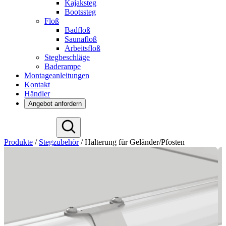
Kajaksteg
Bootssteg
Floß
Badfloß
Saunafloß
Arbeitsfloß
Stegbeschläge
Baderampe
Montageanleitungen
Kontakt
Händler
Angebot anfordern
English
Produkte
/
Stegzubehör
/
Halterung für Geländer/Pfosten
Español
Français
Nederlands
Svenska