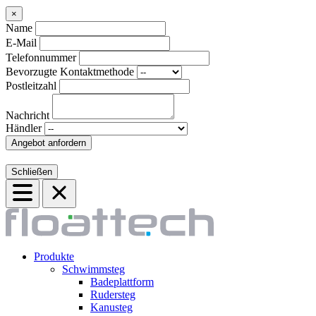
×
Name
E-Mail
Telefonnummer
Bevorzugte Kontaktmethode
Postleitzahl
Nachricht
Händler
Angebot anfordern
Schließen
Produkte
Schwimmsteg
Badeplattform
Rudersteg
Kanusteg